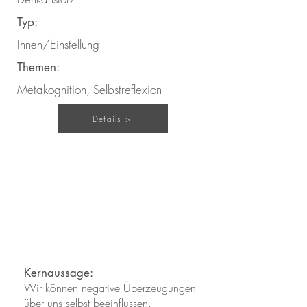
Typ:
Innen/Einstellung
Themen:
Metakognition, Selbstreflexion
Details >
Falsche Überzeugungen?
Kapitel:
16
Kernaussage:
Wir können negative Überzeugungen
über uns selbst beeinflussen.