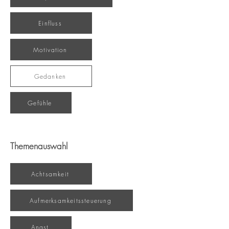
Einfluss
Motivation
Gedanken
Gefühle
Themenauswahl
Achtsamkeit
Aufmerksamkeitssteuerung
Angst