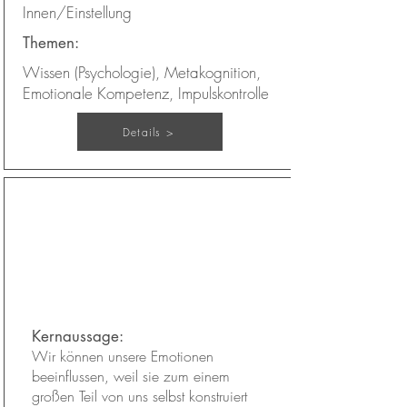
Innen/Einstellung
Themen:
Wissen (Psychologie), Metakognition,
Emotionale Kompetenz, Impulskontrolle
Details >
Konstruierte Emotionen
Kapitel:
22
Kernaussage:
Wir können unsere Emotionen
beeinflussen, weil sie zum einem
großen Teil von uns selbst konstruiert