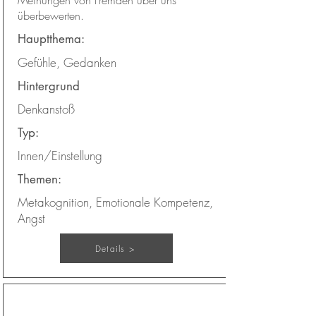
Meinungen von Fremden über uns
überbewerten.
Hauptthema:
Gefühle, Gedanken
Hintergrund
Denkanstoß
Typ:
Innen/Einstellung
Themen:
Metakognition, Emotionale Kompetenz,
Angst
Details >