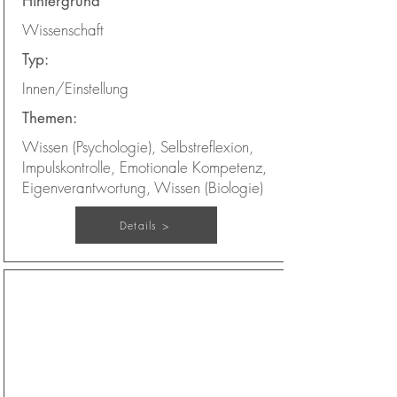
Hintergrund
Wissenschaft
Typ:
Innen/Einstellung
Themen:
Wissen (Psychologie), Selbstreflexion,
Impulskontrolle, Emotionale Kompetenz,
Eigenverantwortung, Wissen (Biologie)
Details >
Deine Wahrheit
Kapitel:
25