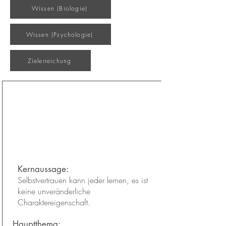
Wissen (Biologie)
Wissen (Psychologie)
Zielerreichung
Wer was mit wem macht
Kapitel:
15
Kernaussage:
Selbstvertrauen kann jeder lernen, es ist
keine unveränderliche
Charaktereigenschaft.
Hauptthema: