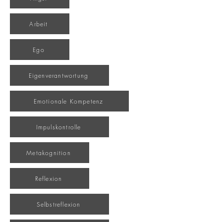
Arbeit
Ego
Eigenverantwortung
Emotionale Kompetenz
Impulskontrolle
Metakognition
Reflexion
Selbstreflexion