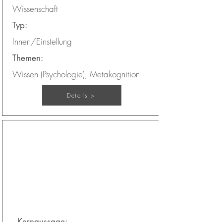
Wissenschaft
Typ:
Innen/Einstellung
Themen:
Wissen (Psychologie), Metakognition
Details >
Selbstschutz statt
Selbstverwirklichung
Kapitel:
17
Kernaussage: