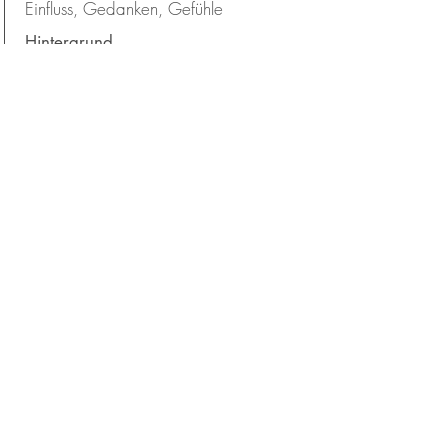
Einfluss, Gedanken, Gefühle
Hintergrund
Philosophie
Typ:
Innen/Einstellung
Themen:
Eigenverantwortung, Metakognition,
Emotionale Kompetenz
Details >
Willst du Stress?
Kapitel: