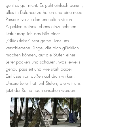
geht es gar nicht. Es geht einfach darum,
alles in Balance zu halten und eine neue
Perspektive zu den unendlich vielen
Aspekten deines Lebens einzunehmen.
Dafür mag ich das Bild einer
„Glücksleiter“ sehr gerne. Lass uns
verschiedene Dinge, die dich glücklich
machen können, auf die Stufen einer
Leiter packen und schauen, was jeweils
genau passiert und wie stark dabei
Einflüsse von außen auf dich wirken.
Unsere Leiter hat fünf Stufen, die wir uns
jetzt der Reihe nach ansehen werden.