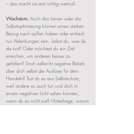
– das macht sie erst richtig wertvoll.
Wachstum:
Auch das Lernen oder die
Selbstoptimierung können einen starken
Bezug nach außen haben oder einfach
nur Ablenkungen sein. Liebst du, was du
da tust? Oder möchtest du ein Ziel
erreichen, um anderen besser zu
gefallen? Sind vielleicht negative Beliefs
über dich selbst der Auslöser für dein
Handeln? Tust du es aus Selbstschutz,
weil andere es auch tun und dich in
einem negativen Licht sehen könnten,
wenn du es nicht tust? Hinterfrage, warum
du tust, was du tust. Tue es für dich, nicht
für andere.
Verbindung und teilen:
Sucht du neue
Freunde, weil du denkst, dass du beliebter