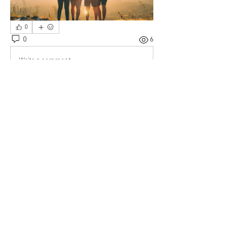
0
0
6
Write a comment...
Info
Wie können wir das System nutzen, um
möglichst vielen Mensch
...
Weiterlesen
Mitglieder
christian
Folgen
Alle Mitglieder anzeigen (1)