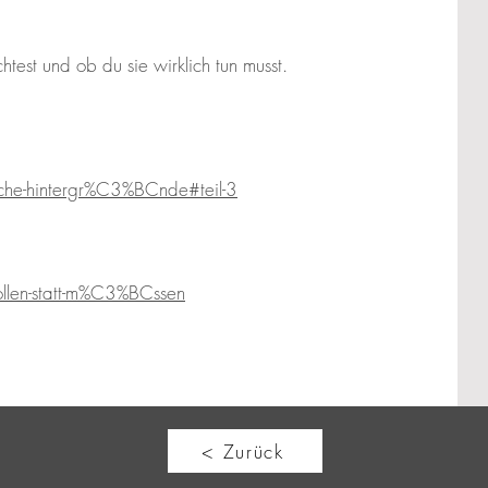
est und ob du sie wirklich tun musst.
ische-hintergr%C3%BCnde#teil-3
llen-statt-m%C3%BCssen
< Zurück