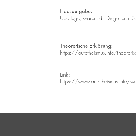
Hausaufgabe:
Überlege, warum du Dinge tun möcht
Theoretische Erklärung:
https://autotheismus.info/theoret
Link:
https://www.autotheismus.info/wo