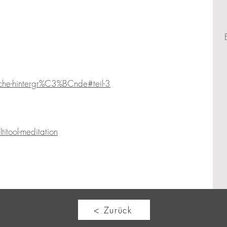
ische-hintergr%C3%BCnde#teil-3
itool-meditation
< Zurück