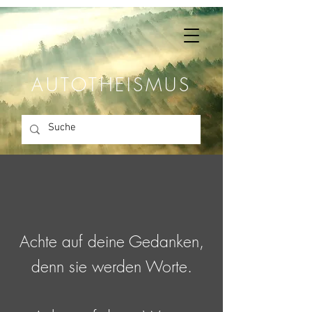
AUTOTHEISMUS
Achte auf deine Gedanken,
denn sie werden Worte.